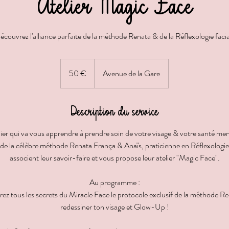
Atelier Magic Face
écouvrez l'alliance parfaite de la méthode Renata & de la Réflexologie facia
50
euros
50 €
Avenue de la Gare
Description du service
lier qui va vous apprendre à prendre soin de votre visage & votre santé men
e la célèbre méthode Renata França & Anaïs, praticienne en Réflexologie
associent leur savoir-faire et vous propose leur atelier "Magic Face".
Au programme :
ez tous les secrets du Miracle Face le protocole exclusif de la méthode R
redessiner ton visage et Glow-Up !