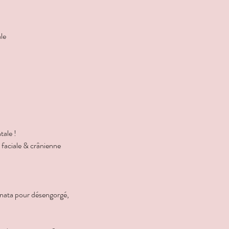
le
tale !
 faciale & crânienne
enata pour désengorgé,