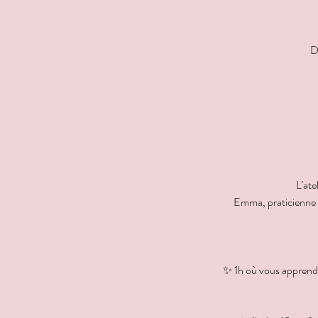
D
L'ate
Emma, praticienne d
✨ 1h où vous apprendr