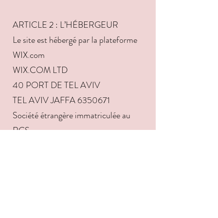
ARTICLE 2 : L’HÉBERGEUR
Le site est hébergé par la plateforme
WIX.com
WIX.COM LTD
40 PORT DE TEL AVIV
TEL AVIV JAFFA
6350671
Société étrangère immatriculée au
RCS
SIRET808
452 825 00017
numéro de TVA européen -
EU442008451
ARTICLE 3 : CONCEPTION &