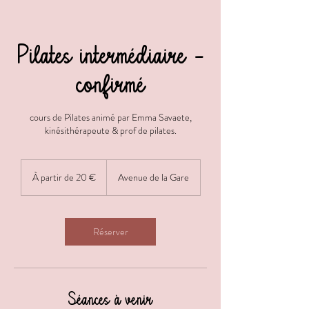
Pilates intermédiaire -
confirmé
cours de Pilates animé par Emma Savaete,
kinésithérapeute & prof de pilates.
À
partir
À partir de 20 €
Avenue de la Gare
de
20
euros
Réserver
Séances à venir